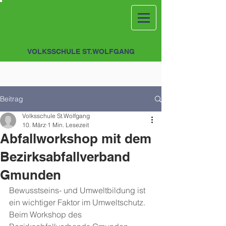
VOLKSSCHULE ST.WOLFGANG
Beitrag
Volksschule St.Wolfgang
10. März
1 Min. Lesezeit
Abfallworkshop mit dem
Bezirksabfallverband
Gmunden
Bewusstseins- und Umweltbildung ist 
ein wichtiger Faktor im Umweltschutz. 
Beim Workshop des 