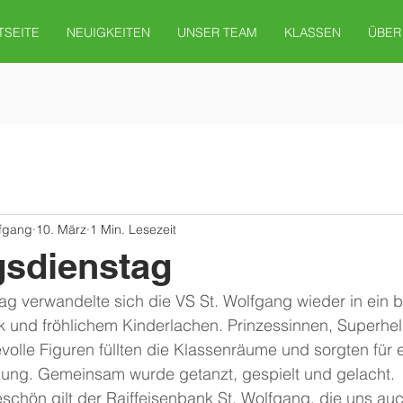
TSEITE
NEUIGKEITEN
UNSER TEAM
KLASSEN
ÜBER
lfgang
10. März
1 Min. Lesezeit
gsdienstag
g verwandelte sich die VS St. Wolfgang wieder in ein 
 und fröhlichem Kinderlachen. Prinzessinnen, Superhel
evolle Figuren füllten die Klassenräume und sorgten für 
ung. Gemeinsam wurde getanzt, gespielt und gelacht.
schön gilt der Raiffeisenbank St. Wolfgang, die uns au